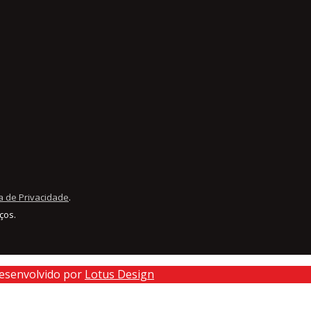
ca de Privacidade
.
ços.
Desenvolvido por
Lotus Design