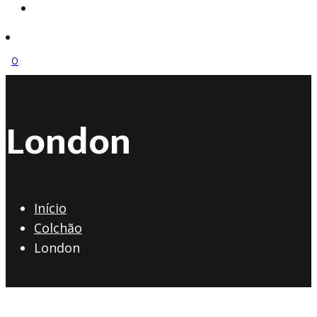
search
0
London
Início
Colchão
London