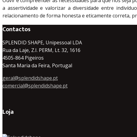
Ouvir e compreender as necessidades para que nos seja p
a assertividade e valorizar a diversidade entre indivíd
relacionamento de forma honesta e eticamente correta, p
Contactos
SPLENDID SHAPE, Unipessoal LDA
Rua da Laje, Z.I. PERM, Lt. 32, 1616
4505-864 Pigeiros
Santa Maria da Feira, Portugal
geral@splendidshape.pt
comercial@splendidshape.pt
Loja