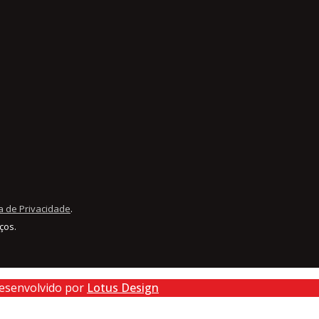
ca de Privacidade
.
ços.
Desenvolvido por
Lotus Design