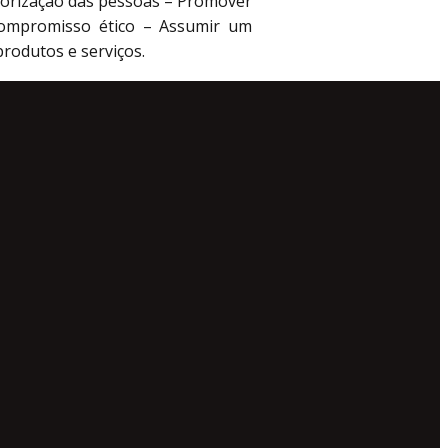
lorização das pessoas – Promover
O compromisso ético – Assumir um
rodutos e serviços.