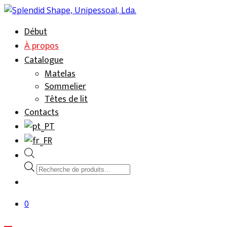
Aller
au
Début
Mattress Industry
Splendid Shape, Unipessoal, Lda.
contenu
À propos
Catalogue
Matelas
Sommelier
Têtes de lit
Contacts
Recherche
de
produits
0